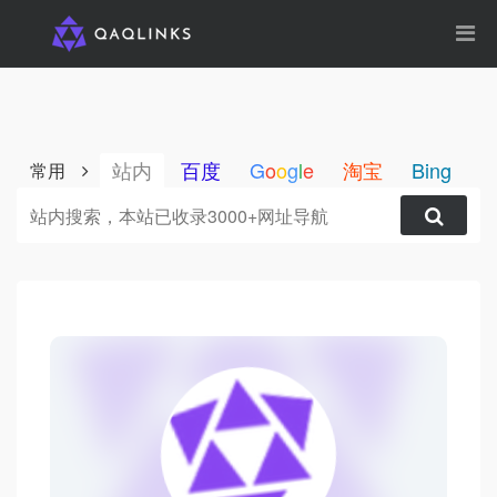
站内
百度
G
o
o
g
l
e
淘宝
Bing
1
常用