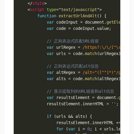
</
style
>
<
script
type
=
"
text/javascript
"
>
function
extractUrlAndAlt
(
)
{
var
 codeInput 
=
 document
.
getElementB
var
 code 
=
 codeInput
.
value
;
// 正则表达式匹配URL链接
var
 urlRegex 
=
/
https?:\/\/[^\s/$.?#
var
 urls 
=
 code
.
match
(
urlRegex
)
;
// 正则表达式匹配alt信息
var
 altRegex 
=
/
alt="([^"]*)"
/
gi
;
var
 alts 
=
 code
.
match
(
altRegex
)
;
// 显示提取到的URL链接和alt信息
var
 resultsElement 
=
 document
.
getEle
            resultsElement
.
innerHTML 
=
''
;
if
(
urls 
&&
 alts
)
{
                resultsElement
.
innerHTML 
+=
'<h
for
(
var
 i 
=
0
;
 i 
<
 urls
.
length
;