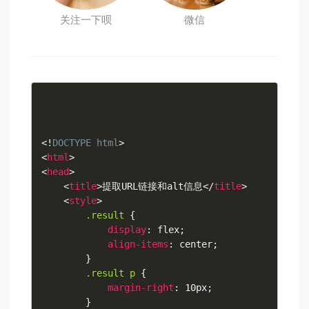
关注一下呗
微信
<!
DOCTYPE
html
>
<
html
>
<
head
>
<
title
>
提取URL链接和alt信息
</
title
>
<
style
>
.result
{
display
:
 flex
;
align-items
:
 center
;
}
.result p
{
margin-right
:
 10px
;
}