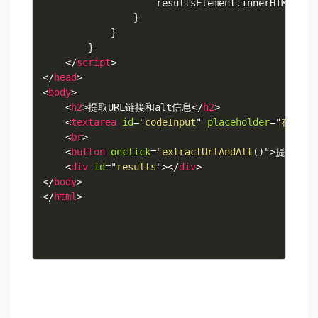
                    resultsElement
.
innerHTML 
+=
}
}
}
</
script
>
</
head
>
<
body
>
<
h2
>
提取URL链接和alt信息
</
h2
>
<
textarea
id
=
"
codeInput
"
placeholder
=
"
在这里
<
br
>
<
button
onclick
=
"
extractUrlAndAlt
(
)
"
>
提取
</
bu
<
div
id
=
"
results
"
>
</
div
>
</
body
>
</
html
>