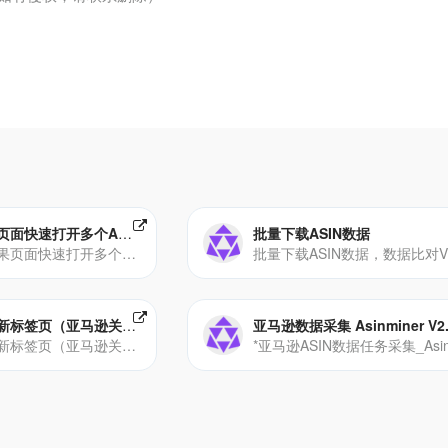
亚马逊搜索结果页面快速打开多个ASIN码
批量下载ASIN数据
在亚马逊搜索结果页面快速打开多个ASIN码
批量打开浏览器新标签页（亚马逊关键词）
亚马逊数据采集 Asinminer V2.
批量打开浏览器新标签页（亚马逊关键词）