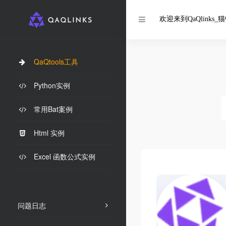
QaQtools工具
Python实例
常用Bat案例
Html 实例
Excel 函数公式实例
问题日志