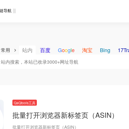
站内
百度
G
o
o
g
l
e
淘宝
Bing
17Tr
常用
QaQtools工具
批量打开浏览器新标签页（ASIN）
批量打开浏览器新标签页（ASIN）