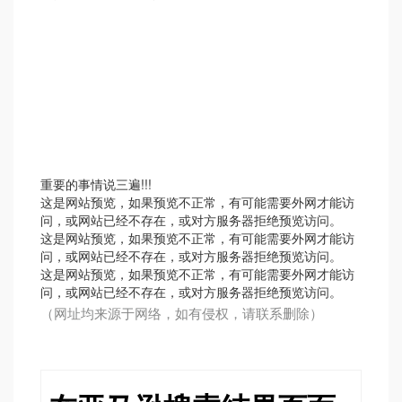
重要的事情说三遍!!!
这是网站预览，如果预览不正常，有可能需要外网才能访
问，或网站已经不存在，或对方服务器拒绝预览访问。
这是网站预览，如果预览不正常，有可能需要外网才能访
问，或网站已经不存在，或对方服务器拒绝预览访问。
这是网站预览，如果预览不正常，有可能需要外网才能访
问，或网站已经不存在，或对方服务器拒绝预览访问。
（网址均来源于网络，如有侵权，请联系删除）