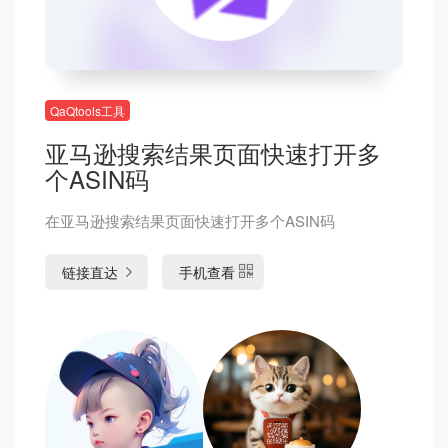
QaQtools工具
亚马逊搜索结果页面快速打开多
个ASIN码
在亚马逊搜索结果页面快速打开多个ASIN码
链接直达
手机查看