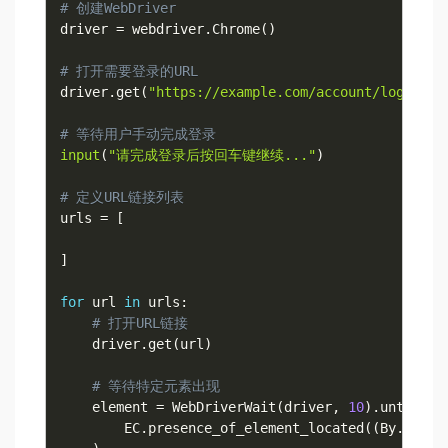
# 创建WebDriver
driver 
=
 webdriver
.
Chrome
(
)
# 打开需要登录的URL
driver
.
get
(
"https://example.com/account/login/"
)
# 等待用户手动完成登录
input
(
"请完成登录后按回车键继续..."
)
# 定义URL链接列表
urls 
=
[
]
for
 url 
in
 urls
:
# 打开URL链接
    driver
.
get
(
url
)
# 等待特定元素出现
    element 
=
 WebDriverWait
(
driver
,
10
)
.
until
(
        EC
.
presence_of_element_located
(
(
By
.
CSS_S