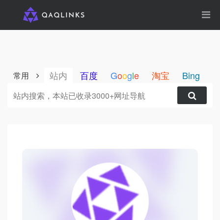
站内
百度
G
o
o
g
l
e
淘宝
Bing
1
常用