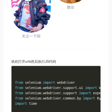
微信
关注一下呗
依此打开urls然后执行JS代码
from
 selenium 
import
from
 selenium
.
webdriver
.
support
.
ui 
import
from
 selenium
.
webdriver
.
support 
import
 expected_
from
 selenium
.
webdriver
.
common
.
by 
import
import
 time
