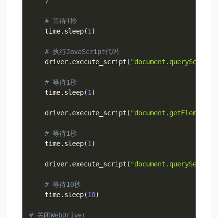
)
# 等待1秒
    time
.
sleep
(
1
)
# 执行JavaScript代码
    driver
.
execute_script
(
"document.querySelecto
# 等待1秒
    time
.
sleep
(
1
)
    driver
.
execute_script
(
"document.getElemen
# 等待1秒
    time
.
sleep
(
1
)
    driver
.
execute_script
(
"document.querySelecto
# 等待10秒
    time
.
sleep
(
10
)
# 关闭WebDriver